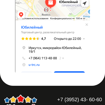
Главная
Магазины
Фудкорт
Реклама в
Для детей и
Аренда
ТРЦ
родителей
Акции
О ТРЦ
Контакты
*
Обратный звонок
*Соц.сеть запрещена на территории РФ
по основаниям осуществления
экстремистской деятельности
Политика
конфиденциальности
© 2023 ТРЦ «Юбилейный»
Разработка сайта
Все права защищены.