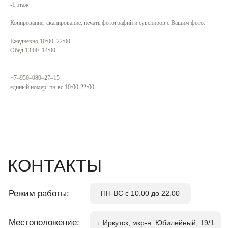
​-1 этаж
Связаться
Копирование, сканирование, печать фотографий и сувениров с Вашим фото.
Ежедневно 10:00–22:00
КОНТАКТЫ
Обед 13:00–14:00
Режим работы:
ПН-ВС с 10.00 до 22.00
+7‒950‒080‒27‒15
единый номер: пн-вс 10:00-22:00
Местоположение:
г. Иркутск, мкр-н. Юбилейный, 19/1
По вопросам аренды:
+7 (3952) 43- 60-60
admin@u-trc.ru
*
Обратный звонок