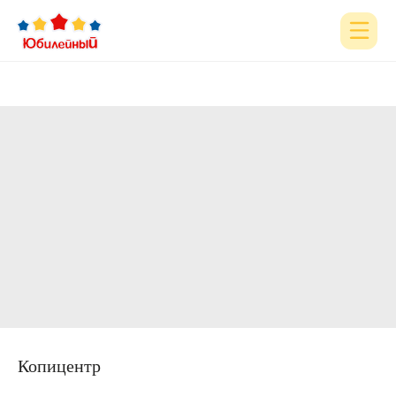
Главная
Акции
Реклама в ТРЦ
Для детей и
родителей
Фудкорт
Магазины
О ТРЦ
Аренда
Контакты
+7 (3952) 43- 60-60
Копицентр
admin@u-trc.ru