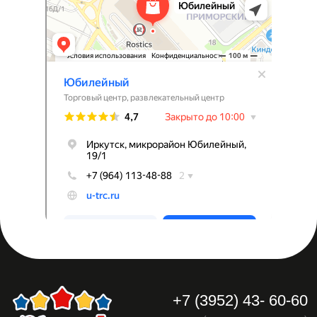
Главная
Магазины
Фудкорт
Реклама в
Для детей и
Аренда
ТРЦ
родителей
Акции
О ТРЦ
Контакты
*
Обратный звонок
*Соц.сеть запрещена на территории РФ
по основаниям осуществления
экстремистской деятельности
Политика
конфиденциальности
© 2023 ТРЦ «Юбилейный»
Разработка сайта
Все права защищены.