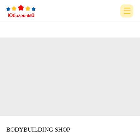
Главная
Акции
Реклама в ТРЦ
Для детей и
родителей
Фудкорт
Магазины
О ТРЦ
Аренда
Контакты
+7 (3952) 43- 60-60
BODYBUILDING SHOP
admin@u-trc.ru