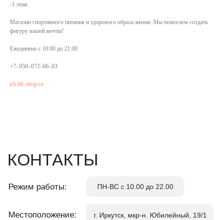
​-1 этаж
Связаться
Магазин спортивного питания и здорового образа жизни. Мы помогаем создать
фигуру вашей мечты!
КОНТАКТЫ
Ежедневно с 10:00 до 21:00
+7‒950‒072‒66‒03
Режим работы:
ПН-ВС с 10.00 до 22.00
irk.bb-shop.ru
Местоположение:
г. Иркутск, мкр-н. Юбилейный, 19/1
По вопросам аренды:
+7 (3952) 43- 60-60
admin@u-trc.ru
*
Обратный звонок